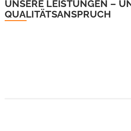
UNSERE LEISTUNGEN – U
QUALITÄTSANSPRUCH
IDEEN UND INSPIRATION
Sie planen ein Bad im Retro-Look? Sie